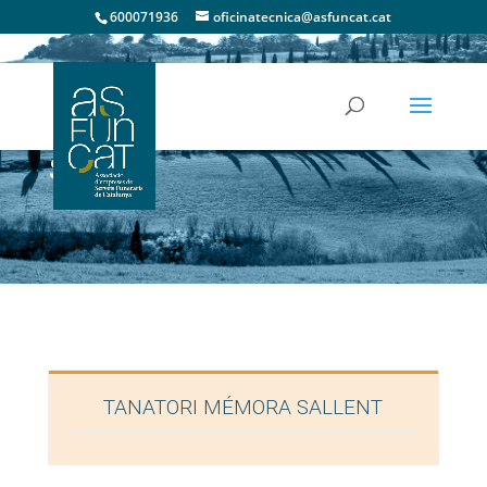
600071936
oficinatecnica@asfuncat.cat
Sallent
TANATORI MÉMORA SALLENT