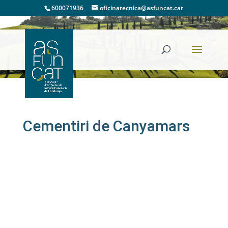
600071936
oficinatecnica@asfuncat.cat
Cementiris
Cementiri de Canyamars