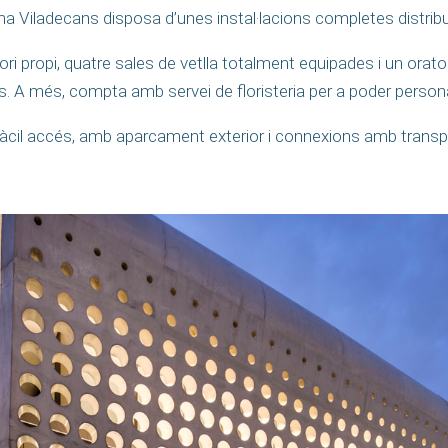
ma Viladecans disposa d’unes instal·lacions completes distrib
ri propi, quatre sales de vetlla totalment equipades i un orat
. A més, compta amb servei de floristeria per a poder persona
fàcil accés, amb aparcament exterior i connexions amb transpo