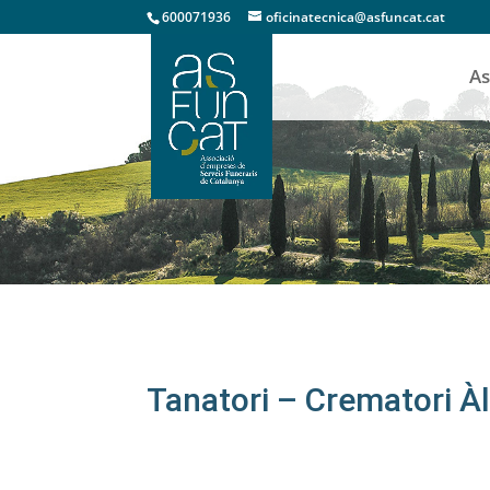
600071936
oficinatecnica@asfuncat.cat
As
Tanatoris
|
Crematoris
Tanatori – Crematori À