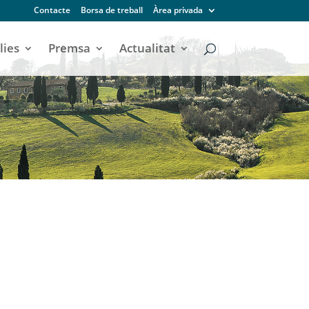
Contacte
Borsa de treball
Àrea privada
lies
Premsa
Actualitat