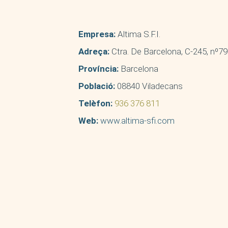
Empresa:
Altima S.F.I.
Adreça:
Ctra. De Barcelona, C-245, nº79
Província:
Barcelona
Població:
08840 Viladecans
Telèfon:
936 376 811
Web:
www.altima-sfi.com