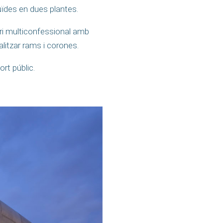
uïdes en dues plantes.
ori multiconfessional amb
litzar rams i corones.
rt públic.