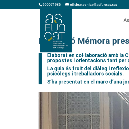
600071936
oficinatecnica@asfuncat.cat
As
Fundació Mémora presen
Elaborat en col·laboració amb la 
propostes i orientacions tant per a
La guia és fruit del diàleg i reflex
psicòlegs i treballadors socials.
S’ha presentat en el marc d’una j