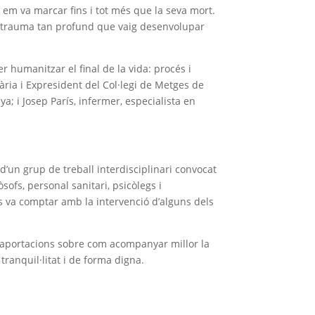
em va marcar fins i tot més que la seva mort.
un trauma tan profund que vaig desenvolupar
r humanitzar el final de la vida: procés i
ària i Expresident del Col·legi de Metges de
a; i Josep París, infermer, especialista en
l d’un grup de treball interdisciplinari convocat
sofs, personal sanitari, psicòlegs i
s va comptar amb la intervenció d’alguns dels
ar aportacions sobre com acompanyar millor la
tranquil·litat i de forma digna.