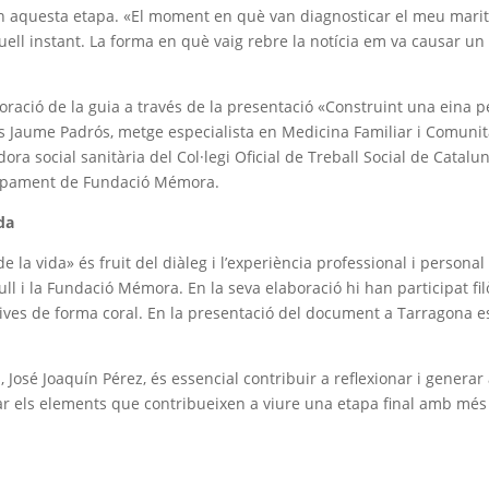
en aquesta etapa. «El moment en què van diagnosticar el meu marit 
quell instant. La forma en què vaig rebre la notícia em va causar 
oració de la guia a través de la presentació «Construint una eina pe
nts Jaume Padrós, metge especialista en Medicina Familiar i Comunit
a social sanitària del Col·legi Oficial de Treball Social de Cataluny
olupament de Fundació Mémora.
da
de la vida» és fruit del diàleg i l’experiència professional i persona
ll i la Fundació Mémora. En la seva elaboració hi han participat filò
tives de forma coral. En la presentació del document a Tarragona e
 José Joaquín Pérez, és essencial contribuir a reflexionar i gener
rar els elements que contribueixen a viure una etapa final amb més 