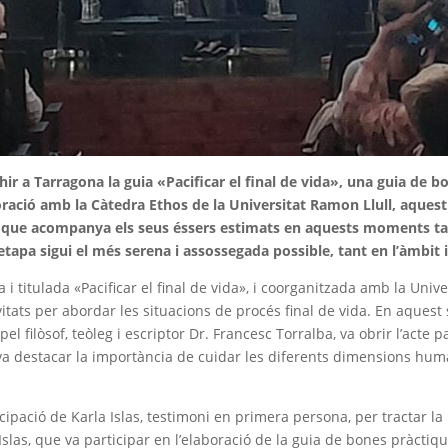
r a Tarragona la guia «Pacificar el final de vida», una guia de 
oració amb la Càtedra Ethos de la Universitat Ramon Llull, aquest 
er que acompanya els seus éssers estimats en aquests moments tan 
etapa sigui el més serena i assossegada possible, tant en l’àmbit 
i titulada «Pacificar el final de vida», i coorganitzada amb la Unive
ats per abordar les situacions de procés final de vida. En aquest sen
pel filòsof, teòleg i escriptor
Dr. Francesc Torralba, va obrir l’acte
va destacar la importància de cuidar les diferents dimensions humane
icipació de Karla Islas, testimoni en primera persona, per tractar 
 Islas, que va participar en l’elaboració de la guia de bones pràctiq