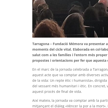
Tarragona –
Fundació Mémora va presentar ahi
moments del cicle vital. Elaborada en col·lab
salut com a les famílies i l’entorn més prop
propostes i orientacions per fer que aquesta 
En el marc de la jornada celebrada a Tarragona 
aquest acte que va comptar amb diverses activit
de la vida: Un repte ètic i humanista», dirigida 
del vessant més humanitari i ètic. En concret, 
aquest procés de final de vida.
Així mateix, la jornada va comptar amb la part
mitjançant el diàleg «Vèncer la por a la mort».