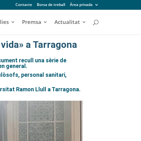
Contacte
Borsa de treball
Àrea privada
lies
Premsa
Actualitat
 vida» a Tarragona
cument recull una sèrie de
en general.
filòsofs, personal sanitari,
rsitat Ramon Llull a Tarragona.