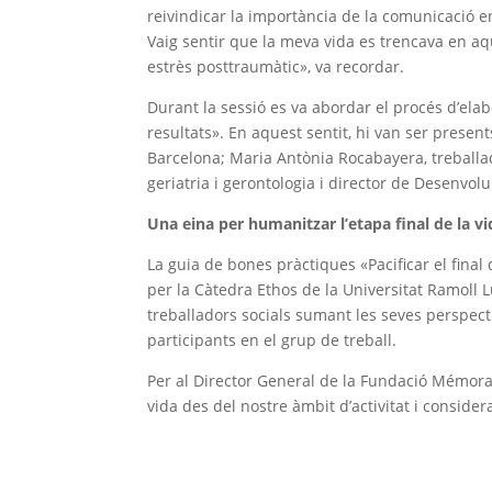
reivindicar la importància de la comunicació 
Vaig sentir que la meva vida es trencava en a
estrès posttraumàtic», va recordar.
Durant la sessió es va abordar el procés d’elab
resultats». En aquest sentit, hi van ser prese
Barcelona; Maria Antònia Rocabayera, treballador
geriatria i gerontologia i director de Desenv
Una eina per humanitzar l’etapa final de la vi
La guia de bones pràctiques «Pacificar el final 
per la Càtedra Ethos de la Universitat Ramoll Lu
treballadors socials sumant les seves perspec
participants en el grup de treball.
Per al Director General de la Fundació Mémora,
vida des del nostre àmbit d’activitat i conside