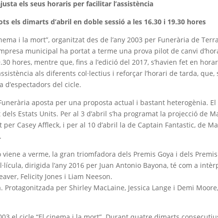
justa els seus horaris per facilitar l’assistència
ts els dimarts d’abril en doble sessió a les 16.30 i 19.30 hores
cinema i la mort”, organitzat des de l’any 2003 per Funerària de Ter
’empresa municipal ha portat a terme una prova pilot de canvi d’hor
9.30 hores, mentre que, fins a l’edició del 2017, s’havien fet en horar
l’assistència als diferents col·lectius i reforçar l’horari de tarda, que
a d’espectadors del cicle.
Funerària aposta per una proposta actual i bastant heterogènia. El
dels Estats Units. Per al 3 d’abril s’ha programat la projecció de 
t per Casey Affleck, i per al 10 d’abril la de Captain Fantastic, de
.
viene a verme, la gran triomfadora dels Premis Goya i dels Premis 
el·lícula, dirigida l’any 2016 per Juan Antonio Bayona, té com a int
aver, Felicity Jones i Liam Neeson.
Protagonitzada per Shirley MacLaine, Jessica Lange i Demi Moore, 
03 el cicle “El cinema i la mort”. Durant quatre dimarts consecutiu