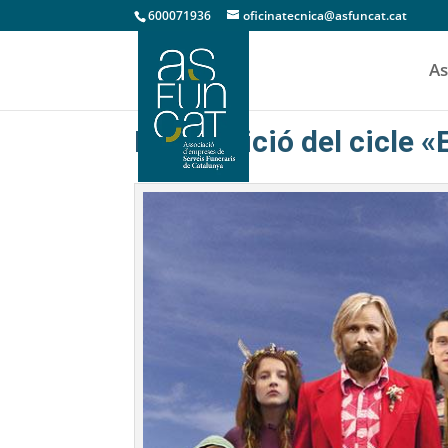
600071936
oficinatecnica@asfuncat.cat
As
Nova edició del cicle «