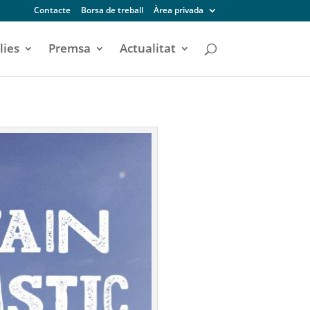
Contacte
Borsa de treball
Àrea privada
lies
Premsa
Actualitat