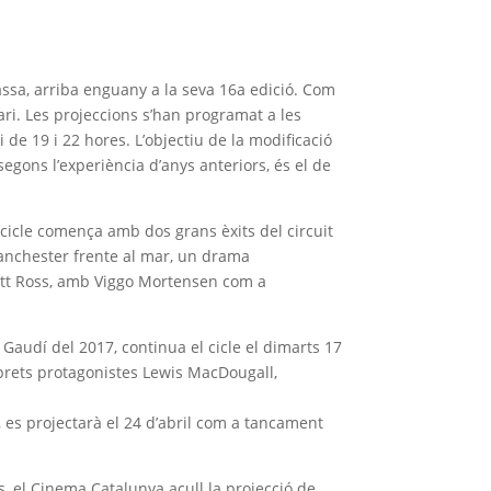
rassa, arriba enguany a la seva 16a edició. Com
ari. Les projeccions s’han programat a les
i de 19 i 22 hores. L’objectiu de la modificació
, segons l’experiència d’anys anteriors, és el de
 cicle comença amb dos grans èxits del circuit
Manchester frente al mar, un drama
 Matt Ross, amb Viggo Mortensen com a
Gaudí del 2017, continua el cicle el dimarts 17
èrprets protagonistes Lewis MacDougall,
es projectarà el 24 d’abril com a tancament
s, el Cinema Catalunya acull la projecció de