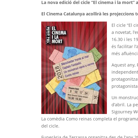
La nova edició del cicle “El cinema i la mort” a
El Cinema Catalunya acollirà les projeccions to
El cicle “El 
a novetat, l
16.30 i les 1
és facilitar 
més afluènci
Aquest any, 
independent 
protagonitza
protagonista
Un monstruo 
d’abril. La p
Sigourney We
La comèdia Como reinas completa el programa. 
del cicle.
Funerària de Terrassa organitza des de l’any 20