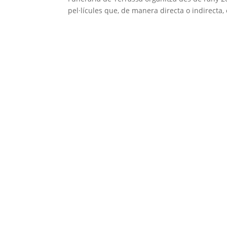
pel·lícules que, de manera directa o indirecta,
Associació d’Empreses de Serveis
A
Funeraris de Catalunya
(
Asfuncat
)
Carrer Bailèn 71, Entresol 4a
08009 BARCELONA
A
600 071 936
I
oficinatecnica@asfuncat.cat