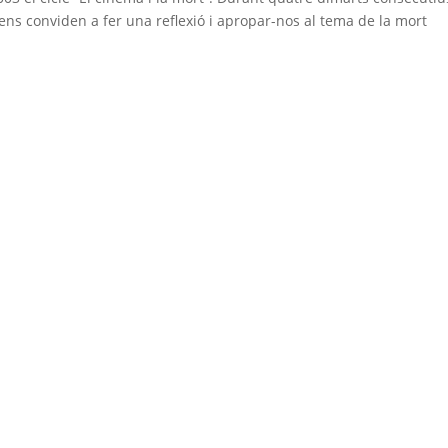
 ens conviden a fer una reflexió i apropar-nos al tema de la mort
sfuncat
PREMSA
Qui som
Dossier de premsa
Codi de Bones
Notes de premsa
Pràctiques
ACTUALITAT
SSOCIATS
Notícies associats
NSTAL·LACIONS
Blog
Tanatoris
CONTACTE
Crematoris
Cementiris