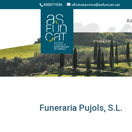
600071936
oficinatecnica@asfuncat.cat
As
Empreses
Funeraria Pujols, S.L.