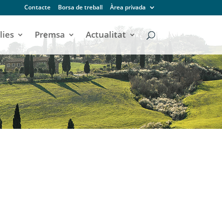
Contacte
Borsa de treball
Àrea privada
lies
Premsa
Actualitat