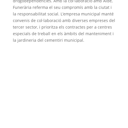
drogodependències. Amb la col·laboració amb Aide,
Funerària referma el seu compromís amb la ciutat i
la responsabilitat social. L’empresa municipal manté
convenis de col·laboració amb diverses empreses del
tercer sector, i prioritza els contractes per a centres
especials de treball en els àmbits del manteniment i
la jardineria del cementiri municipal.
Associació d’Empreses de Serveis Funeraris de
Catalunya (
Asfuncat
)
Carrer Bailèn 71, Entresol 4a 08009 BARCELONA
600 071 936