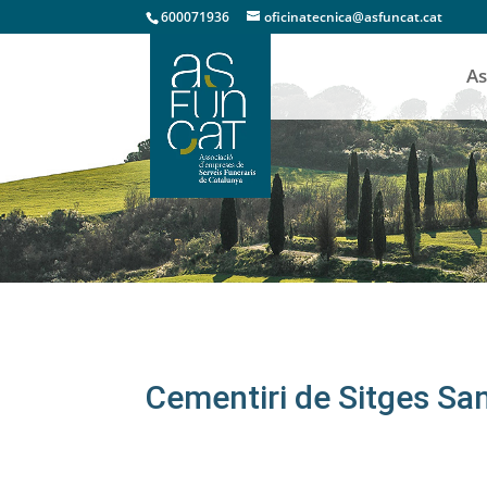
600071936
oficinatecnica@asfuncat.cat
As
Cementiris
Cementiri de Sitges Sa