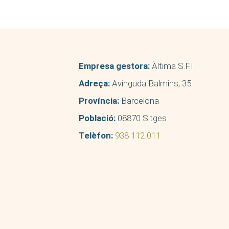
Empresa gestora:
Àltima S.F.I.
Adreça:
Avinguda Balmins, 35
Província:
Barcelona
Població:
08870 Sitges
Telèfon:
938 112 011