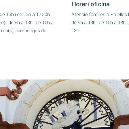
Horari oficina
 de 13h i de 15h a 17.30h
Atenció families a Pruelles 
re) i de 8h a 13h i de 15h a
de 9h a 13h i de 15h a 18h.
de març) i diumenges de
13h.