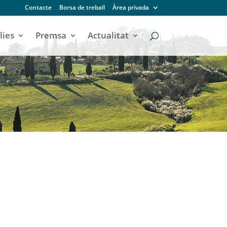
Contacte
Borsa de treball
Àrea privada
lies
Premsa
Actualitat