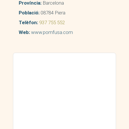
Província:
Barcelona
Població:
08784 Piera
Telèfon:
937 755 552
Web:
www.pomfusa.com