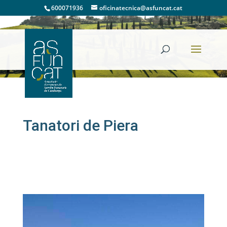
600071936
oficinatecnica@asfuncat.cat
Tanatoris
Tanatori de Piera