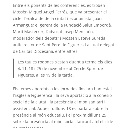
Entre els ponents de les conferències, es troben
Mossèn Miquel Àngel Ferrés, que va presentar el
cicle; l’exalcalde de la ciutat i economista, Joan
Armangué; el gerent de la Fundació Salut Empordà,
Martí Masferrer; l’advocat Josep Menchón,
moderador dels debats; i Mossèn Esteve Sureda,
antic rector de Sant Pere de Figueres i actual delegat
de Càritas Diocesana, entre altres.
Les taules rodones s’estan duent a terme els dies
4, 11, 18 i 25 de novembre al Cercle Sport de
Figueres, a les 19 de la tarda.
Els temes abordats a les jornades fins ara han estat
l’Església Figuerenca i la seva aportació a la cohesió
social de la ciutat i la presència al món sanitari i
assistencial. Aquest dilluns 18 es parlarà sobre la
presència al món educatiu, i el pròxim dilluns 25
sobre la presència al món social, tancant així el cicle