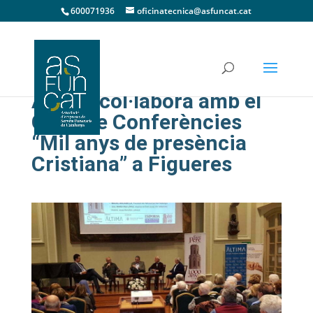
600071936
oficinatecnica@asfuncat.cat
Àltima col·labora amb el
Cicle de Conferències
“Mil anys de presència
Cristiana” a Figueres