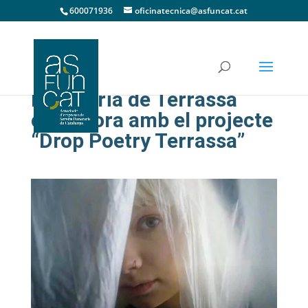
600071936
oficinatecnica@asfuncat.cat
Funerària de Terrassa
col·labora amb el projecte
“Drop Poetry Terrassa”