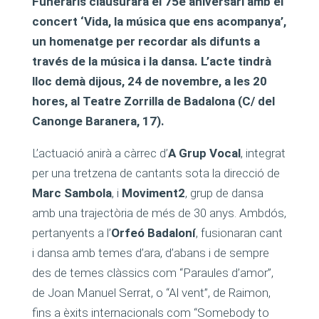
Funeraris clausurarà el 75è aniversari amb el
concert ‘Vida, la música que ens acompanya’,
un homenatge per recordar als difunts a
través de la música i la dansa. L’acte tindrà
lloc demà dijous, 24 de novembre, a les 20
hores, al Teatre Zorrilla de Badalona (C/ del
Canonge Baranera, 17).
L’actuació anirà a càrrec d’
A Grup Vocal
, integrat
per una tretzena de cantants sota la direcció de
Marc Sambola
, i
Moviment2
, grup de dansa
amb una trajectòria de més de 30 anys. Ambdós,
pertanyents a l’
Orfeó Badaloní
, fusionaran cant
i dansa amb temes d’ara, d’abans i de sempre
des de temes clàssics com “Paraules d’amor”,
de Joan Manuel Serrat, o “Al vent”, de Raimon,
fins a èxits internacionals com “Somebody to