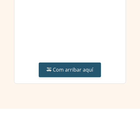
🚕 Com arribar aquí
Associació d’Empreses de Serveis Funeraris de