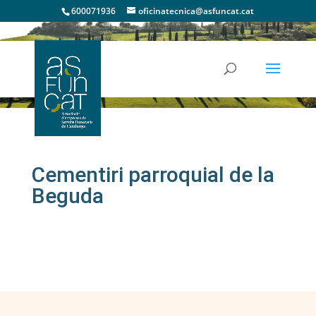
600071936
oficinatecnica@asfuncat.cat
Cementiris
Cementiri parroquial de la
Beguda