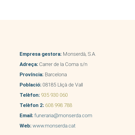
Empresa gestora:
Monserdà, S.A.
Adreça:
Carrer de la Coma s/n
Província:
Barcelona
Població:
08185 Lliçà de Vall
Telèfon:
935 930 060
Telèfon 2:
608 998 788
Email:
funeraria@monserda.com
Web:
www.monserda.cat