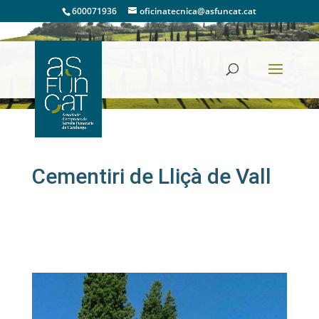
600071936
oficinatecnica@asfuncat.cat
Cementiris
Cementiri de Lliçà de Vall