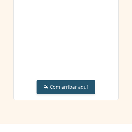
🚕 Com arribar aquí