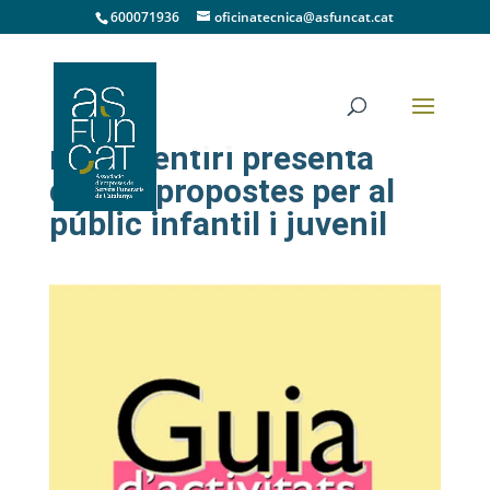
600071936
oficinatecnica@asfuncat.cat
El Cementiri presenta
quatre propostes per al
públic infantil i juvenil