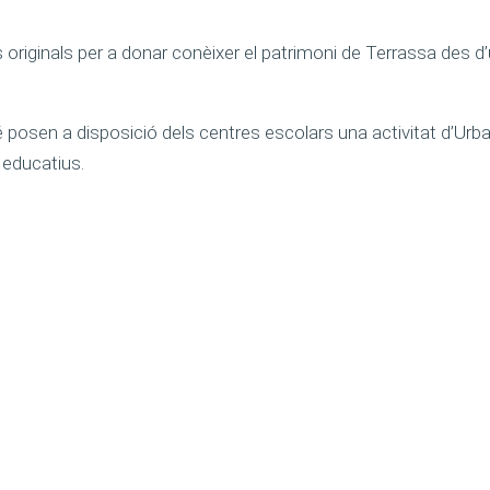
riginals per a donar conèixer el patrimoni de Terrassa des d’
 posen a disposició dels centres escolars una activitat d’Urban
s educatius.
sfuncat
PREMSA
Qui som
Dossier de premsa
Codi de Bones
Notes de premsa
Pràctiques
ACTUALITAT
SSOCIATS
Notícies associats
NSTAL·LACIONS
Blog
Tanatoris
CONTACTE