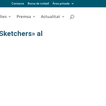
Contacte
Borsa de treball
Àrea privada
lies
Premsa
Actualitat
 Sketchers» al