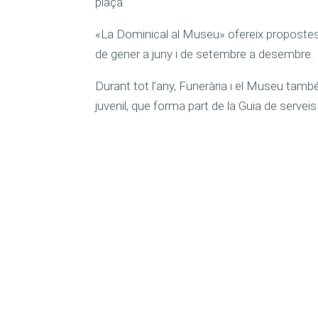
plaça.
«La Dominical al Museu» ofereix propostes o
de gener a juny i de setembre a desembre.
Durant tot l’any, Funerària i el Museu també
juvenil, que forma part de la Guia de servei
Associació d’Empreses de
A
Serveis Funeraris de
Catalunya (
Asfuncat
)
Carrer Bailèn 71, Entresol 4a
08009 BARCELONA
A
I
600 071 936
oficinatecnica@asfuncat.cat