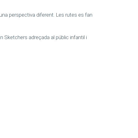
una perspectiva diferent. Les rutes es fan
 Sketchers adreçada al públic infantil i
Asfuncat és membre de: