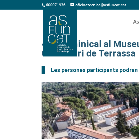
600071936
oficinatecnica@asfuncat.cat
As
«La Dominical al Museu
Cementiri de Terrassa
Les persones participants podran 