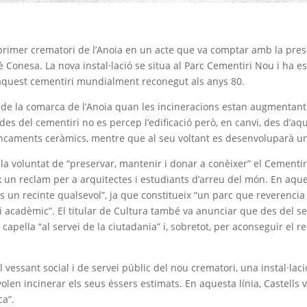
 primer crematori de l’Anoia en un acte que va comptar amb la presèn
Conesa. La nova instal·lació se situa al Parc Cementiri Nou i ha es
 aquest cementiri mundialment reconegut als anys 80.
 la comarca de l’Anoia quan les incineracions estan augmentant. L’e
des del cementiri no es percep l’edificació però, en canvi, des d’aqu
ancaments ceràmics, mentre que al seu voltant es desenvoluparà un
 la voluntat de “preservar, mantenir i donar a conèixer” el Cementiri
x un reclam per a arquitectes i estudiants d’arreu del món. En aquest
és un recinte qualsevol”, ja que constitueix “un parc que reverencia
l i acadèmic”. El titular de Cultura també va anunciar que des del
 capella “al servei de la ciutadania” i, sobretot, per aconseguir el 
 vessant social i de servei públic del nou crematori, una instal·la
volen incinerar els seus éssers estimats. En aquesta línia, Castell
ca”.