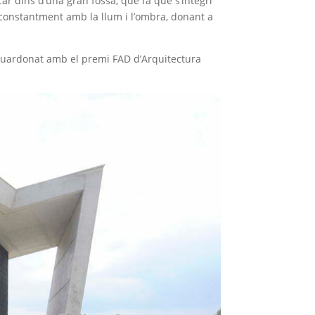
car dins d’una gran fossa, que fa que s’integri
n constantment amb la llum i l’ombra, donant a
er guardonat amb el premi FAD d’Arquitectura