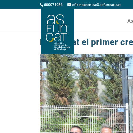
600071936
oficinatecnica@asfuncat.cat
As
Inaugurat el primer cre