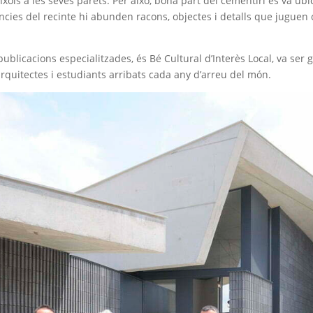
nxols a les seves parets. Per això, bona part del cementiri es va ubi
dències del recinte hi abunden racons, objectes i detalls que jugue
 publicacions especialitzades, és Bé Cultural d’Interès Local, va s
arquitectes i estudiants arribats cada any d’arreu del món.