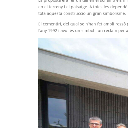
La proposta era fer un tall en el sòl amb els ní
en el terreny i el paisatge. A totes les depen
tota aquesta construcció un gran simbolisme.
El cementiri, del qual se n’han fet ampli ressò
l’any 1992 i avui és un símbol i un reclam per 