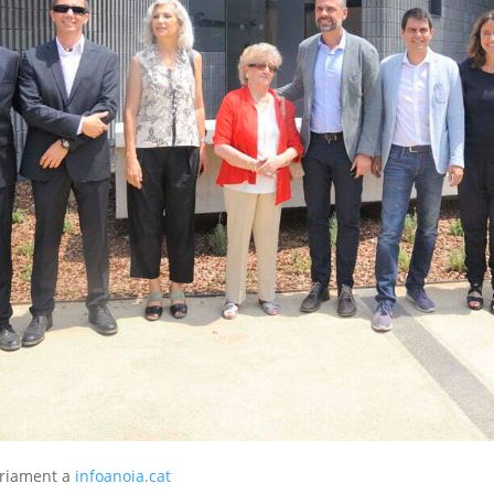
nàriament a
infoanoia.cat