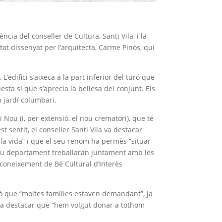
cia del conseller de Cultura, Santi Vila, i la
tat dissenyat per l’arquitecta, Carme Pinòs, qui
difici s’aixeca a la part inferior del turó que
esta sí que s’aprecia la bellesa del conjunt. Els
 jardí columbari.
 Nou (i, per extensió, el nou crematori), que té
 sentit, el conseller Santi Vila va destacar
 la vida” i que el seu renom ha permès “situar
 seu departament treballaran juntament amb les
reconeixement de Bé Cultural d’Interès
ció que “moltes famílies estaven demandant”, ja
s va destacar que “hem volgut donar a tothom