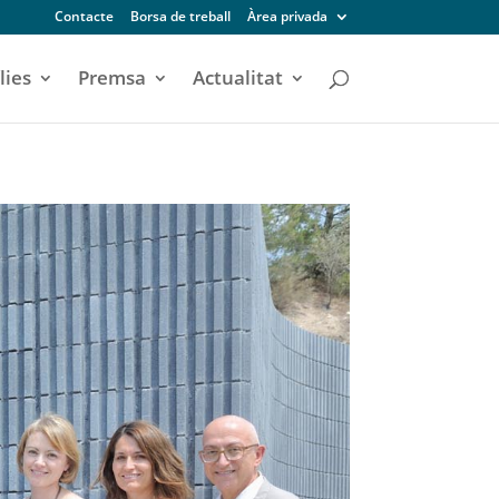
Contacte
Borsa de treball
Àrea privada
lies
Premsa
Actualitat