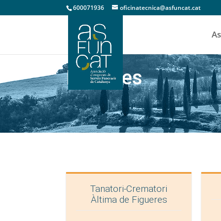
600071936
oficinatecnica@asfuncat.cat
As
Figueres
Tanatori‑Crematori
Àltima de Figueres