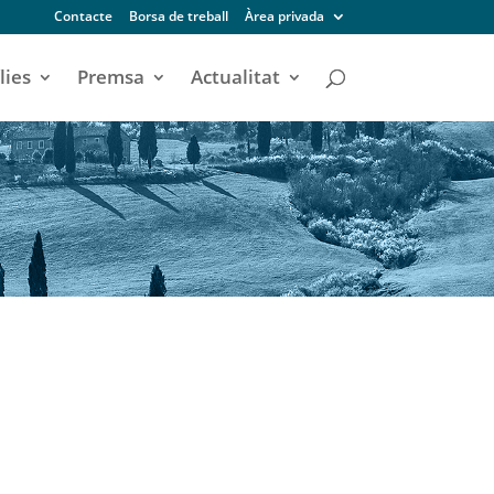
Contacte
Borsa de treball
Àrea privada
lies
Premsa
Actualitat