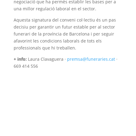
negociació que ha permès establir les bases per a
una millor regulació laboral en el sector.
Aquesta signatura del conveni col·lectiu és un pas
decisiu per garantir un futur estable per al sector
funerari de la província de Barcelona i per seguir
afavorint les condicions laborals de tots els
professionals que hi treballen.
+ info:
Laura Clavaguera ·
premsa@funeraries.cat
·
669 414 556
Associació d’Empreses de Serveis Funeraris de
Catalunya (
Asfuncat
)
Carrer Bailèn 71, Entresol 4a 08009 BARCELONA