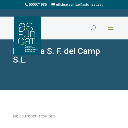
600071936
oficinatecnica@asfuncat.cat
EMPRESA
Memora S. F. del Camp
S.L.
No es troben resultats