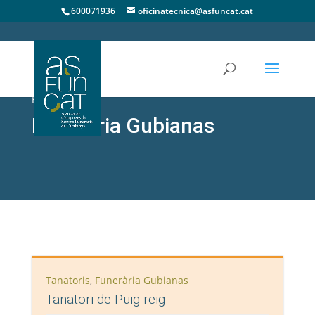
600071936
oficinatecnica@asfuncat.cat
EMPRESA
Funerària Gubianas
Tanatoris
,
Funerària Gubianas
Tanatori de Puig-reig