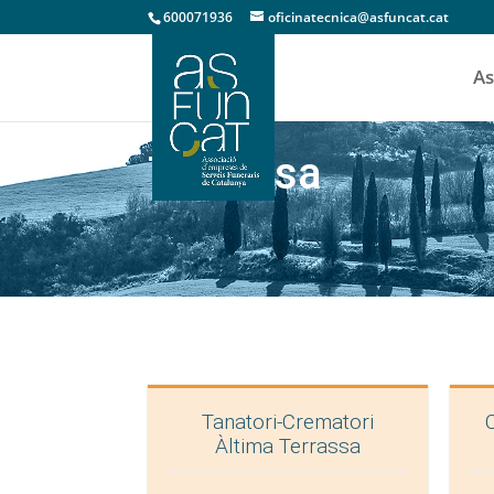
600071936
oficinatecnica@asfuncat.cat
As
Terrassa
Tanatori-Crematori
Àltima Terrassa