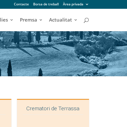
Contacte
Borsa de treball
Àrea privada
lies
Premsa
Actualitat
Crematori de Terrassa