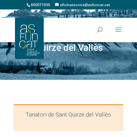
600071936
oficinatecnica@asfuncat.cat
Sant Quirze del Vallès
Tanatori de Sant Quirze del Vallès