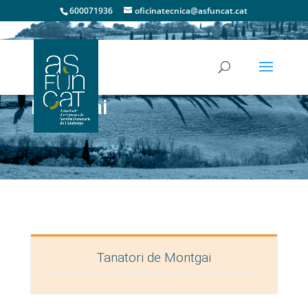
600071936
oficinatecnica@asfuncat.cat
Montgai
Tanatori de Montgai