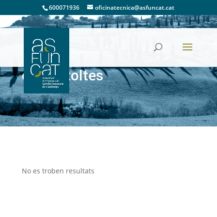
600071936
oficinatecnica@asfuncat.cat
carnestoltes
No es troben resultats